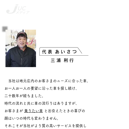
ME
​有限会社 JUC庄内
NU
​代 表 あ い さ つ
三 浦 利 行
当社は地元庄内のお客さまのニーズに合った車、
お一人お一人の要望に沿った車を
探し続け、
二十数年が経ちました。
時代の流れと共に車の流行りはありますが、
お客さまが
乗りたい車
と出会えたとき
の喜びの
顔はいつの時代も変わりません。
それこそが当社がより質の高いサービスを提供し