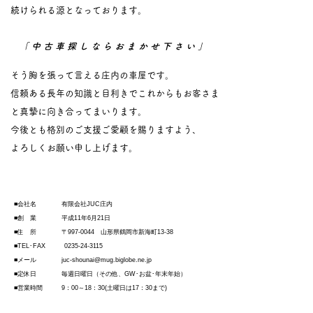
続けられる源となっております。
「 中 古 車 探 し な ら お ま か せ 下 さ い 」
そう胸を張って言える庄内の車屋です。
信頼ある長年の知識と目利きでこれからも
お客さま
と真摯に向き合ってまいります。
今後とも格別のご支援ご愛顧を賜りますよう、
よろしくお願い申し上げます。
■会社名 有限会社JUC庄内
■創 業 平成11年6月21日
■住 所 〒997-0044 山形県鶴岡市新海町13-38
■TEL･FAX
0235-24-3115
■メール
juc-shounai@mug.biglobe.ne.jp
■定休日 毎週日曜日（その他、GW･お盆･年末年始）
■営業時間 9：00～18：30(土曜日は17：30まで)