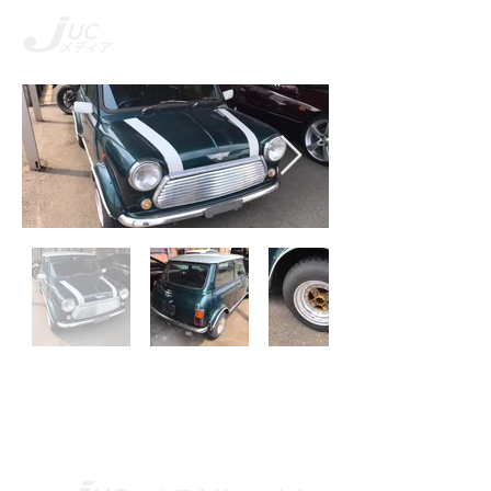
ME
​有限会社 JUC庄内
NU
​山形県鶴岡市・酒田市
の車買取・販売は
(庄内一円）
ＪＵＣ庄内にお任せください